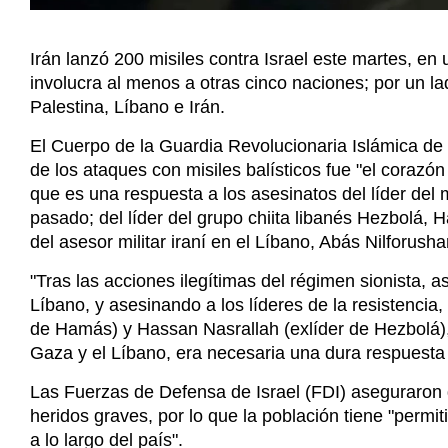
El Cuerpo de la Guardia Revolucionaria Islámica de 
de los ataques con misiles balísticos fue "el corazón
que es una respuesta a los asesinatos del líder del 
pasado; del líder del grupo chiita libanés Hezbolá, 
del asesor militar iraní en el Líbano, Abás Nilforusha
"Tras las acciones ilegítimas del régimen sionista, a
Líbano, y asesinando a los líderes de la resistencia,
de Hamás) y Hassan Nasrallah (exlíder de Hezbolá)
Gaza y el Líbano, era necesaria una dura respuesta m
Las Fuerzas de Defensa de Israel (FDI) aseguraron 
heridos graves, por lo que la población tiene "permi
a lo largo del país".
Por su parte, el primer ministro israelí, Benjamín N
"Irán ha cometido un gran error esta noche y pagar
establecido: quien nos ataque, será atacado", declar
Gabinete de guerra.