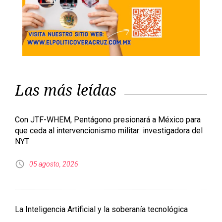
Denuncian nueva forma de estafa en calles de CDMX:
usan cheques falsos y fingen desaparición de menor
05 agosto, 2026
Proyectan en México documental sobre Fidel Castro
por el centenario de su natalicio
05 agosto, 2026
Conoce las carreras con mayor puntaje para examen de
control de la UNAM