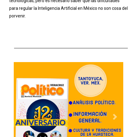
Previous
Next
Las más leídas
Con JTF-WHEM, Pentágono presionará a México para
que ceda al intervencionismo militar: investigadora del
NYT
05 agosto, 2026
La Inteligencia Artificial y la soberanía tecnológica
03 agosto, 2026