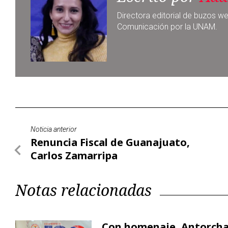
Noticia anterior
Renuncia Fiscal de Guanajuato,
Carlos Zamarripa
Notas relacionadas
Con homenaje, Antorcha 
Castro ante las amenaza
Estados Unidos está asesinando a 
06 agosto, 2026