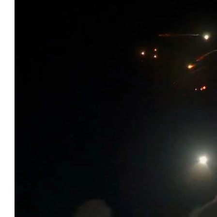
Irán lanzó 200 misiles contra Israel este martes, en
involucra al menos a otras cinco naciones; por un la
Palestina, Líbano e Irán.