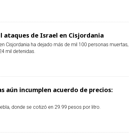
a en Cisjordania ha dejado más de mil 100 personas muertas,
24 mil detenidas.
ras aún incumplen acuerdo de precios:
bla, donde se cotizó en 29.99 pesos por litro.
es con EE. UU. y mantiene negociaciones
cer una ruta temporal y segura con Omán para el tránsito
.