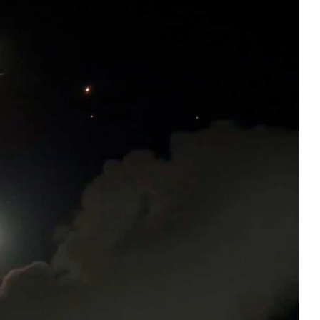
 una escalada del conflicto en Medio Oriente que ya
do Israel, apoyado por Estados Unidos; y por el otro,