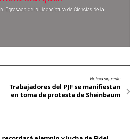
Noticia siguiente
Trabajadores del PJF se manifiestan
en toma de protesta de Sheinbaum
recordará ejemplo y lucha de Fidel
s del imperialismo contra Cuba
Cuba lentamente: Homero Aguirre Enríquez