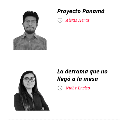
La derrama que no
llegó a la mesa
Níobe Enciso
Las cárceles como
forma de control
social
Diego Martínez