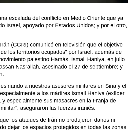
Irán (CGRI) comunicó en televisión que el objetivo
 de los territorios ocupados" por Israel, además de
movimiento palestino Hamás, Ismail Haniya, en julio
Hassan Nasrallah, asesinado el 27 de septiembre; y
n.
sesinando a nuestros asesores militares en Siria y el
 especialmente a los mártires Ismail Haniya (exlíder
, y especialmente sus masacres en la Franja de
ilitar", aseguraron las fuerzas iraniés.
que los ataques de Irán no produjeron daños ni
tido dejar los espacios protegidos en todas las zonas
etanyahu, informó que responderá a la ofensiva iraní:
á por ello. Nos atendremos a la norma que hemos
ó el primer ministro al comienzo de la reunión del