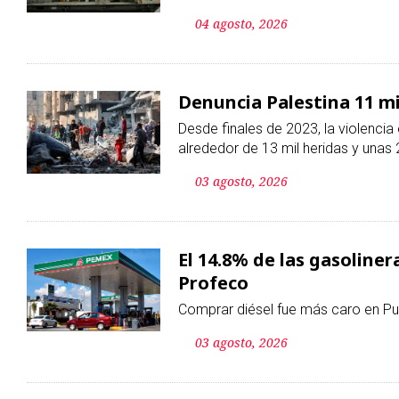
Desde finales de 2023, la violenci
alrededor de 13 mil heridas y unas 
03 agosto, 2026
El 14.8% de las gasoline
Profeco
Comprar diésel fue más caro en Pue
03 agosto, 2026
Niega Irán conversacion
con Omán
Teherán asegura que busca estable
marítimo por el estrecho de Ormuz