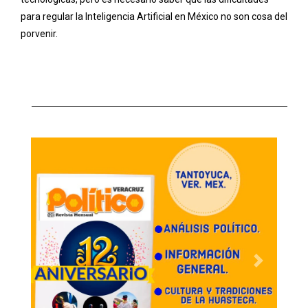
Previous
Next
Las más leídas
Con homenaje, Antorcha recordará ejemplo y lucha de
Fidel Castro ante las amenazas del imperialismo contra
Cuba
06 agosto, 2026
Denuncian nueva forma de estafa en calles de CDMX:
usan cheques falsos y fingen desaparición de menor
05 agosto, 2026