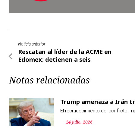
Noticia anterior
Rescatan al líder de la ACME en
Edomex; detienen a seis
Notas relacionadas
Trump amenaza a Irán tr
El recrudecimiento del conflicto im
24 julio, 2026
Cuatro mujeres compiten
Michelle Bachelet, María Fernanda 
integran la lista de aspirantes
24 julio, 2026