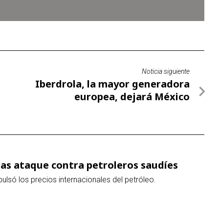
Noticia siguiente
Iberdrola, la mayor generadora
europea, dejará México
as ataque contra petroleros saudíes
pulsó los precios internacionales del petróleo.
 por la Secretaría General de la ONU
Espinosa, Rebeca Grynspan y Carolyn Rodrigues Birkett