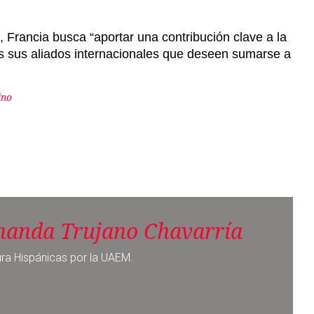
ino
nanda Trujano Chavarría
ura Hispánicas por la UAEM.