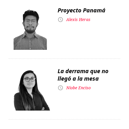
La derrama que no
llegó a la mesa
Níobe Enciso
Las cárceles como
forma de control
social
Diego Martínez