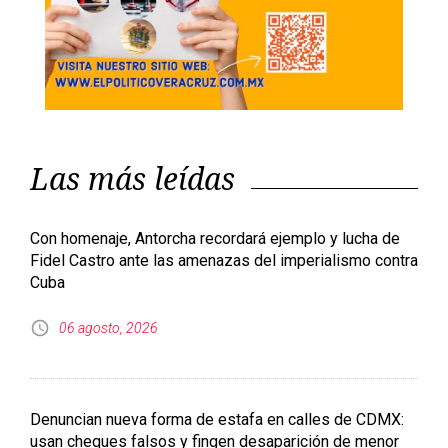
México registra caída de 19.3 por ciento en
nacimientos; alertan por descenso de fecundidad
05 agosto, 2026
Con JTF-WHEM, Pentágono presionará a México para
que ceda al intervencionismo militar: investigadora del
NYT
05 agosto, 2026
Inflación en México desacelera a 3.12 % en julio, pero