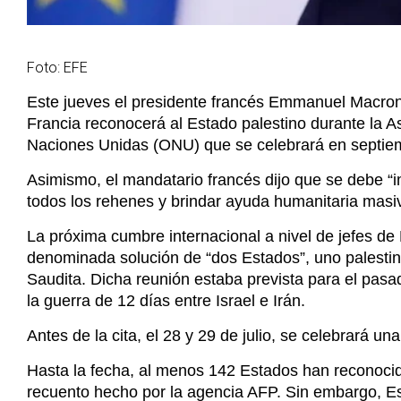
Francia reconocerá al Estado palestino durante la 
Naciones Unidas (ONU) que se celebrará en septie
Asimismo, el mandatario francés dijo que se debe “im
todos los rehenes y brindar ayuda humanitaria masi
La próxima cumbre internacional a nivel de jefes de 
denominada solución de “dos Estados”, uno palestino 
Saudita. Dicha reunión estaba prevista para el pas
la guerra de 12 días entre Israel e Irán.
Antes de la cita, el 28 y 29 de julio, se celebrará u
Hasta la fecha, al menos 142 Estados han reconocid
recuento hecho por la agencia AFP. Sin embargo, E
estas iniciativas diplomáticas.
Finalmente Macron aclaró que, con este movimiento, 
paz en Oriente Medio, por lo que “movilizará” a tod
esta iniciativa.