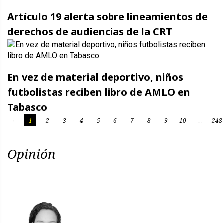
Artículo 19 alerta sobre lineamientos de
derechos de audiencias de la CRT
En vez de material deportivo, niños
futbolistas reciben libro de AMLO en
Tabasco
‹
1
2
3
4
5
6
7
8
9
10
...
248
Opinión